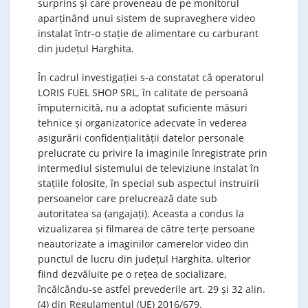
surprins și care proveneau de pe monitorul
aparținând unui sistem de supraveghere video
instalat într-o stație de alimentare cu carburant
din județul Harghita.
În cadrul investigației s-a constatat că operatorul
LORIS FUEL SHOP SRL, în calitate de persoană
împuternicită, nu a adoptat suficiente măsuri
tehnice și organizatorice adecvate în vederea
asigurării confidențialității datelor personale
prelucrate cu privire la imaginile înregistrate prin
intermediul sistemului de televiziune instalat în
stațiile folosite, în special sub aspectul instruirii
persoanelor care prelucrează date sub
autoritatea sa (angajați). Aceasta a condus la
vizualizarea și filmarea de către terțe persoane
neautorizate a imaginilor camerelor video din
punctul de lucru din județul Harghita, ulterior
fiind dezvăluite pe o rețea de socializare,
încălcându-se astfel prevederile art. 29 și 32 alin.
(4) din Regulamentul (UE) 2016/679.