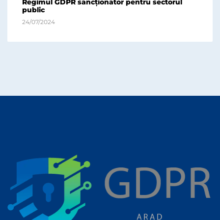
Regimul GDPR sancționator pentru sectorul
public
24/07/2024