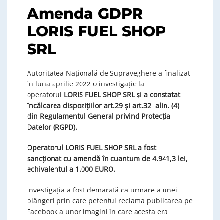
Amenda GDPR
LORIS FUEL SHOP
SRL
Autoritatea Națională de Supraveghere a finalizat
în luna aprilie 2022 o investigație la
operatorul
LORIS FUEL SHOP SRL și
a
constatat
încălcarea dispozițiilor art.29 și art.32
alin. (4)
din
Regulamentul General privind Protecția
Datelor (RGPD).
Operatorul
LORIS FUEL SHOP SRL
a fost
sancționat
cu amendă în cuantum de
4.941,3 lei,
echivalentul a 1.000 EURO
.
Investigația a fost demarată ca urmare a unei
plângeri prin care petentul reclama publicarea pe
Facebook a unor imagini în care acesta era