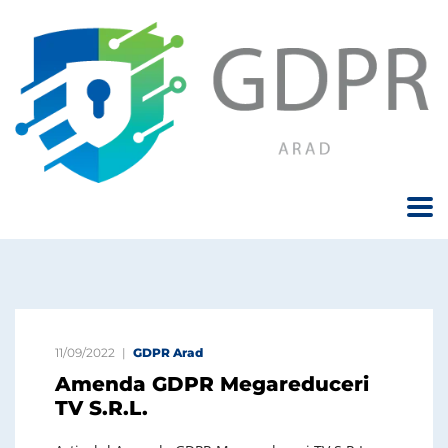
11/09/2022
GDPR Arad
Amenda GDPR Megareduceri
TV S.R.L.